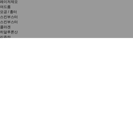
레이저제모
여드름
모공 / 흉터
스킨부스터
스킨부스터
콜라겐
히알루론산
리쥬란
비바톡스
비바케어
웨딩케어
시크릿 다이어트
영양수액
전후사진
이벤트
메디컬칼럼
카카오 상담
네이버 예약
로그인 |
회원가입