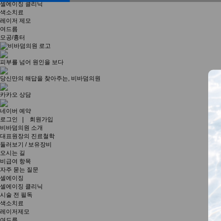
셀에이징 클리닉
색소치료
레이저 제모
여드름
모공/흉터
피부를 넘어 원인을 보다
당신만의 해답을 찾아주는, 비바덤의원
카카오 상담
네이버 예약
로그인 |
회원가입
비바덤의원 소개
대표원장의 진료철학
둘러보기 / 보유장비
오시는 길
비급여 항목
자주 묻는 질문
셀에이징
셀에이징 클리닉
시술 전 필독
색소치료
레이저제모
여드름