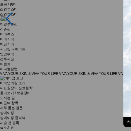
모공 / 흉터
스킨부스터
스킨부스터
콜라겐
히알루론산
리쥬란
비바톡스
비바케어
웨딩케어
시크릿 다이어트
영양수액
전후사진
이벤트
메디컬칼럼
VIVA YOUR SKIN & VIVA YOUR LIFE VIVA YOUR SKIN & VIVA YOUR LIFE VIVA Y
비바덤의원 소개
대표원장의 진료철학
둘러보기 / 보유장비
오시는 길
비급여 항목
자주 묻는 질문
셀에이징
셀에이징 클리닉
하
시술 전 필독
색소치료